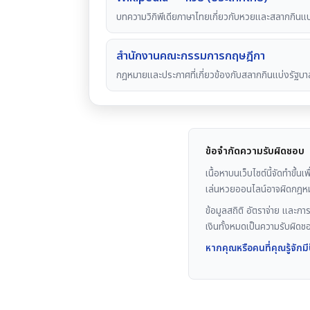
บทความวิกิพีเดียภาษาไทยเกี่ยวกับหวยและสลากกินแบ
สำนักงานคณะกรรมการกฤษฎีกา
กฎหมายและประกาศที่เกี่ยวข้องกับสลากกินแบ่งรัฐบา
ข้อจำกัดความรับผิดชอบ
เนื้อหาบนเว็บไซต์นี้จัดทำขึ้
เล่นหวยออนไลน์อาจผิดกฎหมา
ข้อมูลสถิติ อัตราจ่าย และกา
เงินทั้งหมดเป็นความรับผิดช
หากคุณหรือคนที่คุณรู้จั