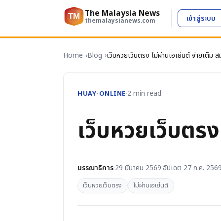
The Malaysia News
TM
เข้าสู่ระบบ
themalaysianews.com
Home
Blog
เว็บหวยเว็บตรง ไม่ผ่านเอเย่นต์ จ่ายเต็ม ส
HUAY-ONLINE
·
2
min read
เว็บหวยเว็บตรง 
บรรณาธิการ
·
29 มีนาคม 2569
·
อัปเดต
27 ก.ค. 256
เว็บหวยเว็บตรง
ไม่ผ่านเอเย่นต์