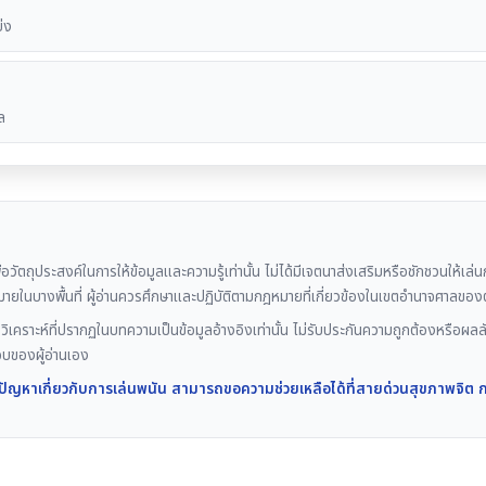
่ง
ล
นเพื่อวัตถุประสงค์ในการให้ข้อมูลและความรู้เท่านั้น ไม่ได้มีเจตนาส่งเสริมหรือชักชวนให้
ยในบางพื้นที่ ผู้อ่านควรศึกษาและปฏิบัติตามกฎหมายที่เกี่ยวข้องในเขตอำนาจศาลของ
รวิเคราะห์ที่ปรากฏในบทความเป็นข้อมูลอ้างอิงเท่านั้น ไม่รับประกันความถูกต้องหรือผ
อบของผู้อ่านเอง
กมีปัญหาเกี่ยวกับการเล่นพนัน สามารถขอความช่วยเหลือได้ที่สายด่วนสุขภาพจิต