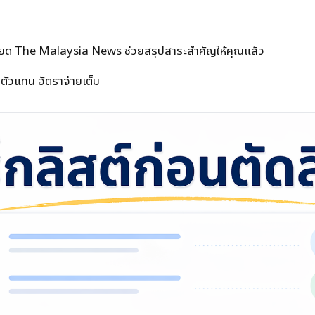
ะเอียด The Malaysia News ช่วยสรุปสาระสำคัญให้คุณแล้ว
นตัวแทน อัตราจ่ายเต็ม