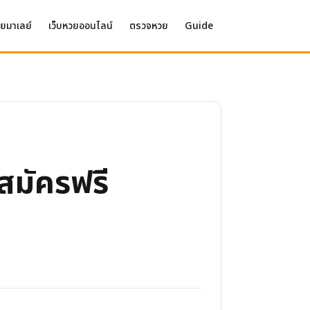
วยมาเลย์
เว็บหวยออนไลน์
ตรวจหวย
Guide
 สมัครฟรี