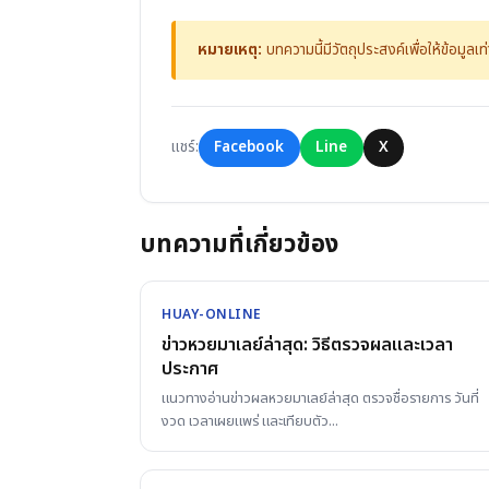
หมายเหตุ:
บทความนี้มีวัตถุประสงค์เพื่อให้ข้อมูลเท
แชร์:
Facebook
Line
X
บทความที่เกี่ยวข้อง
HUAY-ONLINE
ข่าวหวยมาเลย์ล่าสุด: วิธีตรวจผลและเวลา
ประกาศ
แนวทางอ่านข่าวผลหวยมาเลย์ล่าสุด ตรวจชื่อรายการ วันที่
งวด เวลาเผยแพร่ และเทียบตัว
...