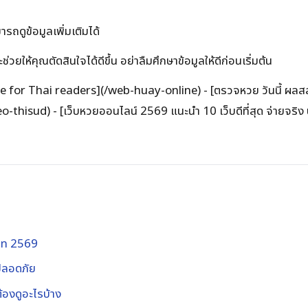
รถดูข้อมูลเพิ่มเติมได้
ยให้คุณตัดสินใจได้ดีขึ้น อย่าลืมศึกษาข้อมูลให้ดีก่อนเริ่มต้น
for Thai readers](/web-huay-online) - [ตรวจหวย วันนี้ ผลสลาก
hisud) - [เว็บหวยออนไลน์ 2569 แนะนำ 10 เว็บดีที่สุด จ่ายจริ
เภท 2569
นปลอดภัย
้องดูอะไรบ้าง