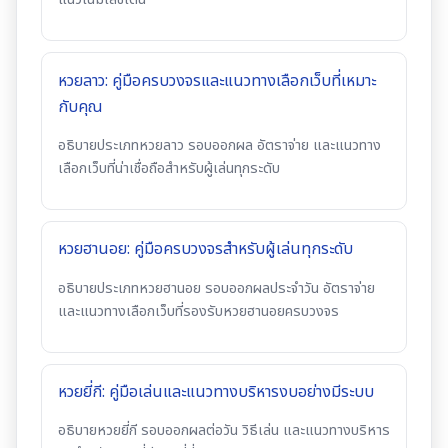
หวยลาว: คู่มือครบวงจรและแนวทางเลือกเว็บที่เหมาะ
กับคุณ
อธิบายประเภทหวยลาว รอบออกผล อัตราจ่าย และแนวทาง
เลือกเว็บที่น่าเชื่อถือสำหรับผู้เล่นทุกระดับ
หวยฮานอย: คู่มือครบวงจรสำหรับผู้เล่นทุกระดับ
อธิบายประเภทหวยฮานอย รอบออกผลประจำวัน อัตราจ่าย
และแนวทางเลือกเว็บที่รองรับหวยฮานอยครบวงจร
หวยยี่กี: คู่มือเล่นและแนวทางบริหารงบอย่างมีระบบ
อธิบายหวยยี่กี รอบออกผลต่อวัน วิธีเล่น และแนวทางบริหาร