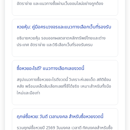
อัตราจ่าย และแนวทางซื้อผ่านเว็บออนไลน์อย่างถูกต้อง
หวยหุ้น: คู่มือครบวงจรและแนวทางเลือกเว็บที่รองรับ
อธิบายหวยหุ้น รอบออกผลตลาดหลักทรัพย์ไทยและต่าง
ประเทศ อัตราจ่าย และวิธีเลือกเว็บที่รองรับครบ
ซื้อหวยอะไรดี? แนวทางเลือกเลขงวดนี้
สรุปแนวทางซื้อหวยอะไรดีงวดนี้ วิเคราะห์เลขเด็ด สถิติย้อน
หลัง พร้อมเคล็ดลับเลือกเลขที่ใช้ได้จริง เหมาะสำหรับทั้งมือ
ใหม่และมือเก่า
ฤกษ์ซื้อหวย: วันดี เวลามงคล สำหรับซื้อหวยงวดนี้
รวมฤกษ์ซื้อหวยปี 2569 วันมงคล เวลาดี ทิศมงคลสำหรับซื้อ