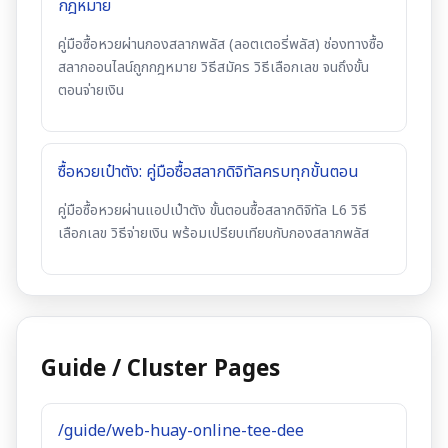
กฎหมาย
คู่มือซื้อหวยผ่านกองสลากพลัส (ลอตเตอรี่พลัส) ช่องทางซื้อ
สลากออนไลน์ถูกกฎหมาย วิธีสมัคร วิธีเลือกเลข จนถึงขั้น
ตอนจ่ายเงิน
ซื้อหวยเป๋าตัง: คู่มือซื้อสลากดิจิทัลครบทุกขั้นตอน
คู่มือซื้อหวยผ่านแอปเป๋าตัง ขั้นตอนซื้อสลากดิจิทัล L6 วิธี
เลือกเลข วิธีจ่ายเงิน พร้อมเปรียบเทียบกับกองสลากพลัส
Guide / Cluster Pages
/guide/
web-huay-online-tee-dee