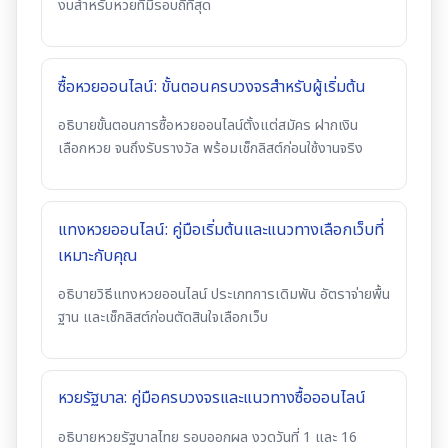
งบสำหรับหวยที่มีรอบถี่ที่สุด
ซื้อหวยออนไลน์: ขั้นตอนครบวงจรสำหรับผู้เริ่มต้น
อธิบายขั้นตอนการซื้อหวยออนไลน์ตั้งแต่สมัคร ฝากเงิน
เลือกหวย จนถึงรับรางวัล พร้อมเช็กลิสต์ก่อนใช้งานจริง
แทงหวยออนไลน์: คู่มือเริ่มต้นและแนวทางเลือกเว็บที่
เหมาะกับคุณ
อธิบายวิธีแทงหวยออนไลน์ ประเภทการเดิมพัน อัตราจ่ายพื้น
ฐาน และเช็กลิสต์ก่อนตัดสินใจเลือกเว็บ
หวยรัฐบาล: คู่มือครบวงจรและแนวทางซื้อออนไลน์
อธิบายหวยรัฐบาลไทย รอบออกผล งวดวันที่ 1 และ 16