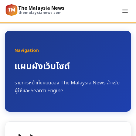
The Malaysia News
TM
themalaysianews.com
Navigation
แผนผังเว็บไซต์
รายการหน้าทั้งหมดของ
The Malaysia News
สำหรับ
ผู้ใช้และ Search Engine