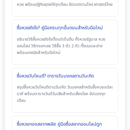
หวย พร้อมปฏิทินฤกษ์ดีทุกเดือน อัปเดตตามโหราศาสตร์ไทย
ซื้อหวยยังไง? คู่มือครบทุกขั้นตอนสำหรับมือใหม่
อธิบายวิธีซื้อหวยยังไงตั้งแต่เริ่มต้น ทั้งหวยรัฐบาล หวย
ออนไลน์ วิธีกรอกเลข วิธีซื้อ 3 ตัว 2 ตัว ทั้งบนและล่าง
พร้อมเทคนิคสำหรับมือใหม่
ซื้อหวยวันไหนดี? ตารางวันมงคลตามวันเกิด
สรุปซื้อหวยวันไหนดีตามวันเกิด วันมงคลสำหรับซื้อหวยแต่ละ
ราศี พร้อมตารางวันดีวันเสียสำหรับเสี่ยงโชค อัปเดตทุก
เดือน
ซื้อหวยกองสลากพลัส: คู่มือซื้อสลากออนไลน์ถูก