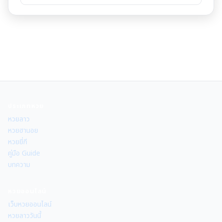
ประเภทหวย
หวยลาว
หวยฮานอย
หวยยี่กี
คู่มือ Guide
บทความ
หวยออนไลน์
เว็บหวยออนไลน์
หวยลาววันนี้