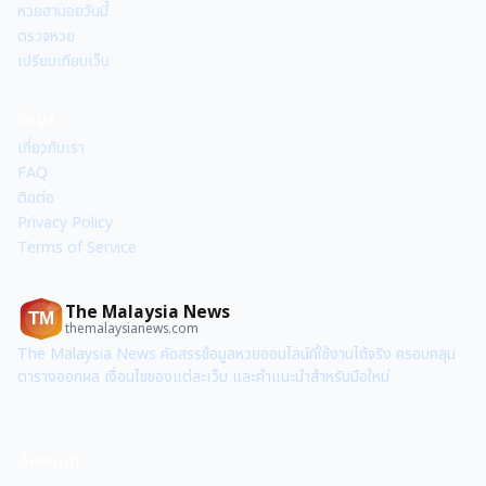
หวยฮานอยวันนี้
ตรวจหวย
เปรียบเทียบเว็บ
ข้อมูล
เกี่ยวกับเรา
FAQ
ติดต่อ
Privacy Policy
Terms of Service
The Malaysia News
TM
themalaysianews.com
The Malaysia News คัดสรรข้อมูลหวยออนไลน์ที่ใช้งานได้จริง ครอบคลุม
ตารางออกผล เงื่อนไขของแต่ละเว็บ และคำแนะนำสำหรับมือใหม่
เว็บแนะนำ