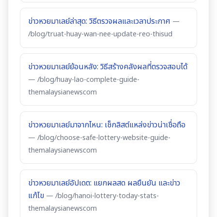
ข่าวหวยมาเลย์ล่าสุด: วิธีตรวจผลและเวลาประกาศ
—
/blog/
truat-huay-wan-nee-update-reo-thisud
ข่าวหวยมาเลย์ย้อนหลัง: วิธีสร้างคลังผลที่ตรวจสอบได้
— /blog/
huay-lao-complete-guide-
themalaysianewscom
ข่าวหวยมาเลย์มาจากไหน: เช็กลิสต์แหล่งข่าวน่าเชื่อถือ
— /blog/
choose-safe-lottery-website-guide-
themalaysianewscom
ข่าวหวยมาเลย์อัปเดต: แยกผลสด ผลยืนยัน และข่าว
แก้ไข
— /blog/
hanoi-lottery-today-stats-
themalaysianewscom