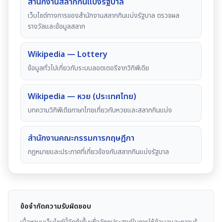
สำนักงานสลากกินแบ่งรัฐบาล
เว็บไซต์ทางการของสำนักงานสลากกินแบ่งรัฐบาล ตรวจผล
รางวัลและข้อมูลสลาก
Wikipedia — Lottery
ข้อมูลทั่วไปเกี่ยวกับระบบลอตเตอรีจากวิกิพีเดีย
Wikipedia — หวย (ประเทศไทย)
บทความวิกิพีเดียภาษาไทยเกี่ยวกับหวยและสลากกินแบ่ง
สำนักงานคณะกรรมการกฤษฎีกา
กฎหมายและประกาศที่เกี่ยวข้องกับสลากกินแบ่งรัฐบาล
ข้อจำกัดความรับผิดชอบ