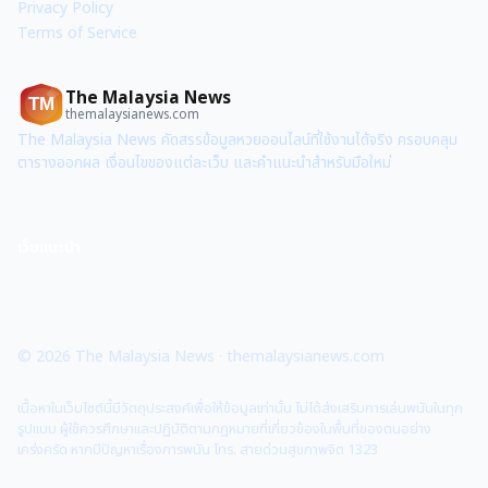
Privacy Policy
Terms of Service
The Malaysia News
TM
themalaysianews.com
The Malaysia News คัดสรรข้อมูลหวยออนไลน์ที่ใช้งานได้จริง ครอบคลุม
ตารางออกผล เงื่อนไขของแต่ละเว็บ และคำแนะนำสำหรับมือใหม่
เว็บแนะนำ
©
2026
The Malaysia News
·
themalaysianews.com
เนื้อหาในเว็บไซต์นี้มีวัตถุประสงค์เพื่อให้ข้อมูลเท่านั้น ไม่ได้ส่งเสริมการเล่นพนันในทุก
รูปแบบ ผู้ใช้ควรศึกษาและปฏิบัติตามกฎหมายที่เกี่ยวข้องในพื้นที่ของตนอย่าง
เคร่งครัด หากมีปัญหาเรื่องการพนัน โทร. สายด่วนสุขภาพจิต 1323