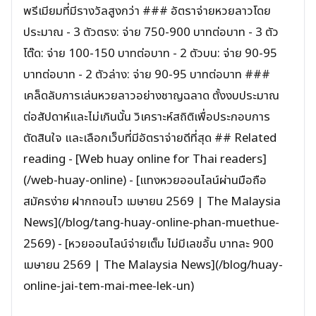
พรีเมียมที่มีรางวัลสูงกว่า ### อัตราจ่ายหวยลาวโดย
ประมาณ - 3 ตัวตรง: จ่าย 750-900 บาทต่อบาท - 3 ตัว
โต๊ด: จ่าย 100-150 บาทต่อบาท - 2 ตัวบน: จ่าย 90-95
บาทต่อบาท - 2 ตัวล่าง: จ่าย 90-95 บาทต่อบาท ###
เคล็ดลับการเล่นหวยลาวอย่างชาญฉลาด ตั้งงบประมาณ
ต่อสัปดาห์และไม่เกินนั้น วิเคราะห์สถิติเพื่อประกอบการ
ตัดสินใจ และเลือกเว็บที่มีอัตราจ่ายดีที่สุด ## Related
reading - [Web huay online for Thai readers]
(/web-huay-online) - [แทงหวยออนไลน์ผ่านมือถือ
สมัครง่าย ฝากถอนไว เมษายน 2569 | The Malaysia
News](/blog/tang-huay-online-phan-muethue-
2569) - [หวยออนไลน์จ่ายเต็ม ไม่มีเลขอั้น บาทละ 900
เมษายน 2569 | The Malaysia News](/blog/huay-
online-jai-tem-mai-mee-lek-un)