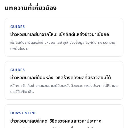
บทความที่เกี่ยวข้อง
GUIDES
ข่าวหวยมาเลย์มาจากไหน: เช็กลิสต์แหล่งข่าวน่าเชื่อถือ
เช็กลิสต์ประเมินแหล่งข่าวหวยมาเลย์ ดูเจ้าของข้อมูล ลิงก์ต้นทาง เวลาเผย
แพร่ นโยบา
...
GUIDES
ข่าวหวยมาเลย์ย้อนหลัง: วิธีสร้างคลังผลที่ตรวจสอบได้
หลักการจัดเก็บข่าวผลหวยมาเลย์ย้อนหลังด้วยงวด แหล่งประกาศ URL และ
ประวัติแก้ไข เพื
...
HUAY-ONLINE
ข่าวหวยมาเลย์ล่าสุด: วิธีตรวจผลและเวลาประกาศ