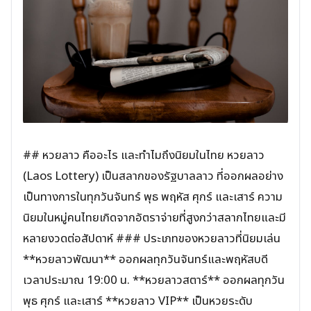
## หวยลาว คืออะไร และทำไมถึงนิยมในไทย หวยลาว
(Laos Lottery) เป็นสลากของรัฐบาลลาว ที่ออกผลอย่าง
เป็นทางการในทุกวันจันทร์ พุธ พฤหัส ศุกร์ และเสาร์ ความ
นิยมในหมู่คนไทยเกิดจากอัตราจ่ายที่สูงกว่าสลากไทยและมี
หลายงวดต่อสัปดาห์ ### ประเภทของหวยลาวที่นิยมเล่น
**หวยลาวพัฒนา** ออกผลทุกวันจันทร์และพฤหัสบดี
เวลาประมาณ 19:00 น. **หวยลาวสตาร์** ออกผลทุกวัน
พุธ ศุกร์ และเสาร์ **หวยลาว VIP** เป็นหวยระดับ